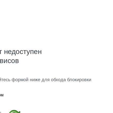
т недоступен
рвисов
йтесь формой ниже для обхода блокировки
ом