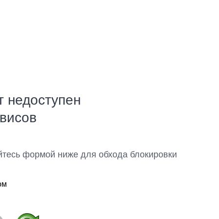
т недоступен
рвисов
йтесь формой ниже для обхода блокировки
ом