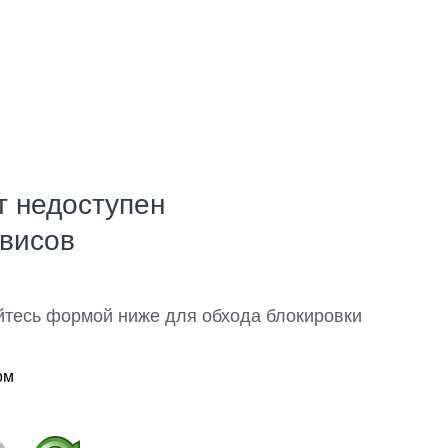
т недоступен
рвисов
йтесь формой ниже для обхода блокировки
ом