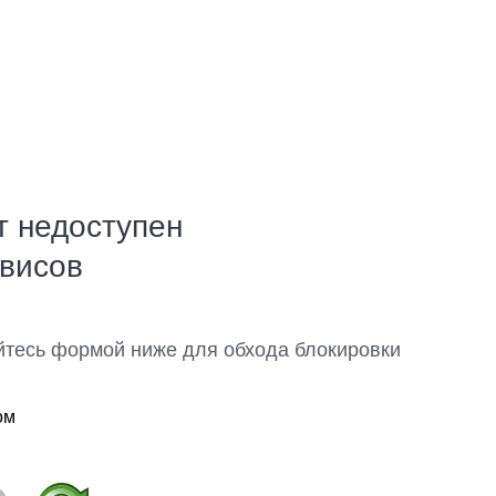
т недоступен
рвисов
йтесь формой ниже для обхода блокировки
ом