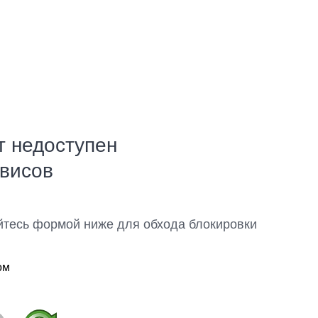
т недоступен
рвисов
йтесь формой ниже для обхода блокировки
ом