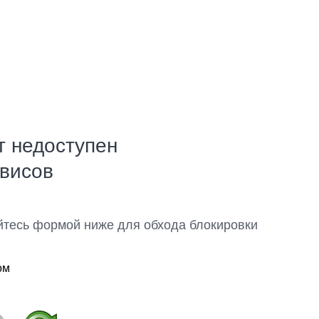
т недоступен
рвисов
йтесь формой ниже для обхода блокировки
ом