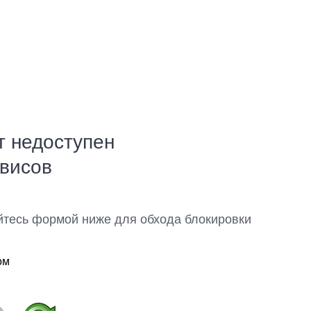
т недоступен
рвисов
йтесь формой ниже для обхода блокировки
ом