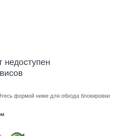
т недоступен
рвисов
йтесь формой ниже для обхода блокировки
ом