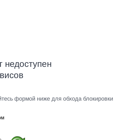
т недоступен
рвисов
йтесь формой ниже для обхода блокировки
ом