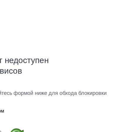
т недоступен
рвисов
йтесь формой ниже для обхода блокировки
ом