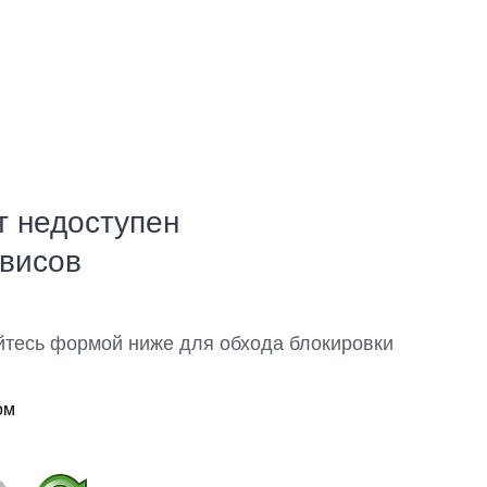
т недоступен
рвисов
йтесь формой ниже для обхода блокировки
ом