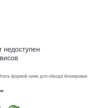
т недоступен
рвисов
йтесь формой ниже для обхода блокировки
ом