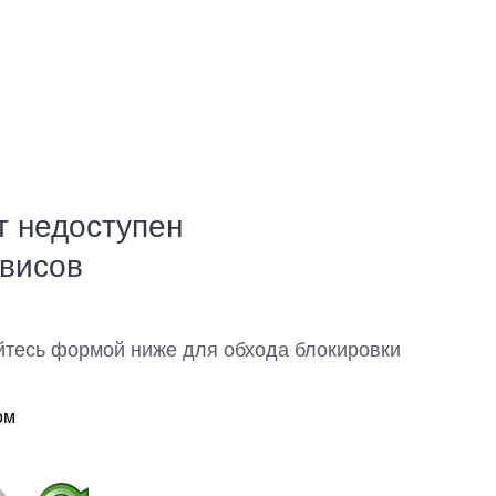
т недоступен
рвисов
йтесь формой ниже для обхода блокировки
ом