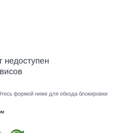
т недоступен
рвисов
йтесь формой ниже для обхода блокировки
ом