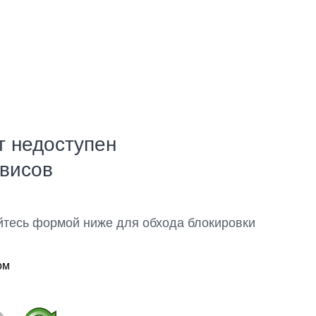
т недоступен
рвисов
йтесь формой ниже для обхода блокировки
ом