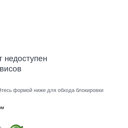
т недоступен
рвисов
йтесь формой ниже для обхода блокировки
ом