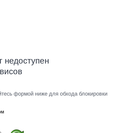
т недоступен
рвисов
йтесь формой ниже для обхода блокировки
ом