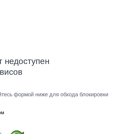
т недоступен
рвисов
йтесь формой ниже для обхода блокировки
ом