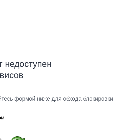
т недоступен
рвисов
йтесь формой ниже для обхода блокировки
ом