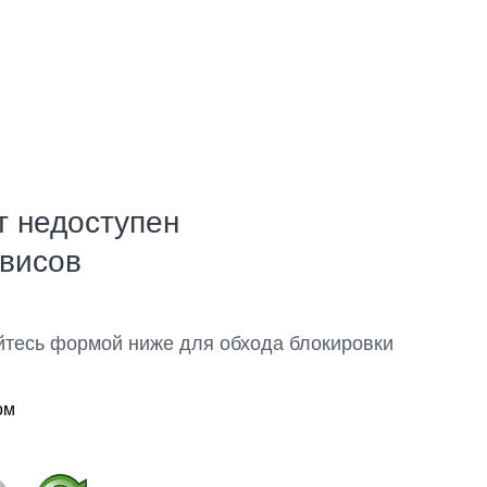
т недоступен
рвисов
йтесь формой ниже для обхода блокировки
ом