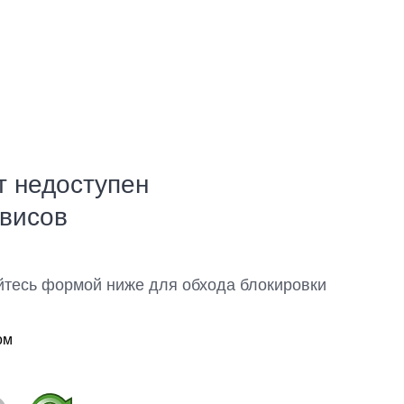
т недоступен
рвисов
йтесь формой ниже для обхода блокировки
ом