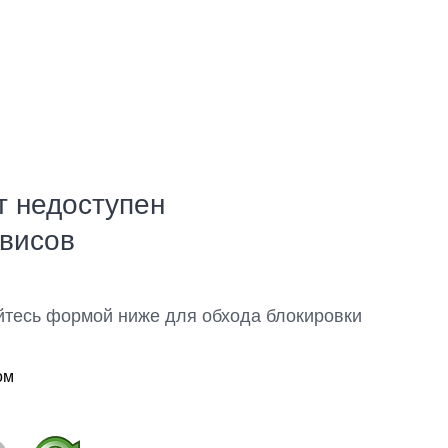
т недоступен
рвисов
йтесь формой ниже для обхода блокировки
ом