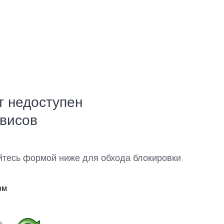
т недоступен
рвисов
йтесь формой ниже для обхода блокировки
ом