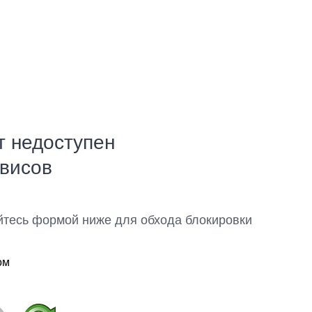
т недоступен
рвисов
йтесь формой ниже для обхода блокировки
ом