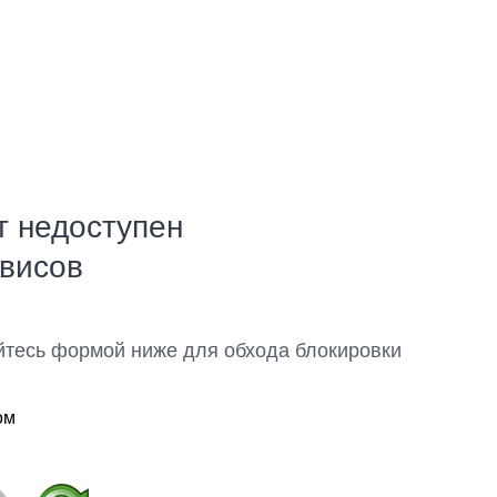
т недоступен
рвисов
йтесь формой ниже для обхода блокировки
ом