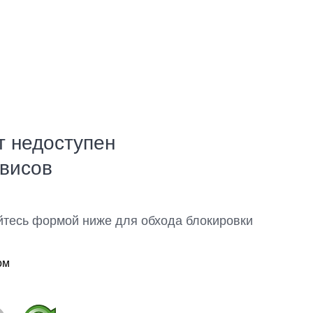
т недоступен
рвисов
йтесь формой ниже для обхода блокировки
ом