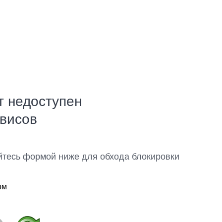
т недоступен
рвисов
йтесь формой ниже для обхода блокировки
ом