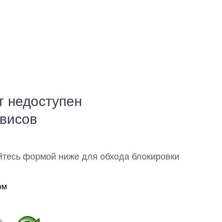
т недоступен
рвисов
йтесь формой ниже для обхода блокировки
ом