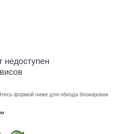
т недоступен
рвисов
йтесь формой ниже для обхода блокировки
ом