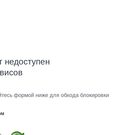
т недоступен
рвисов
йтесь формой ниже для обхода блокировки
ом