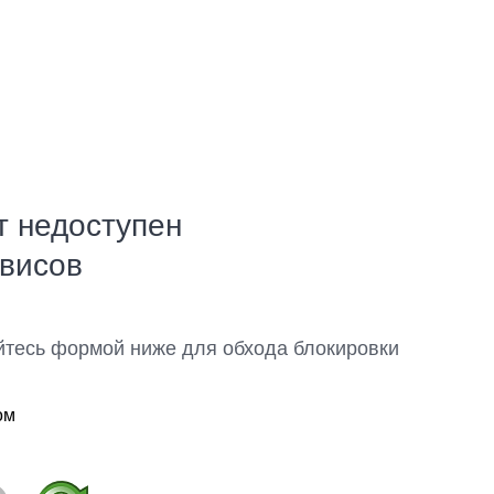
т недоступен
рвисов
йтесь формой ниже для обхода блокировки
ом