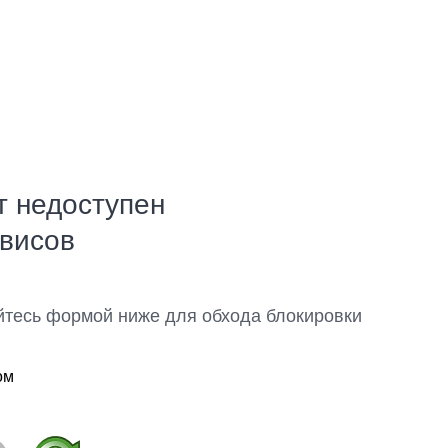
т недоступен
рвисов
йтесь формой ниже для обхода блокировки
ом