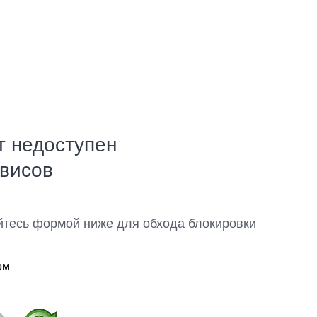
т недоступен
рвисов
йтесь формой ниже для обхода блокировки
ом