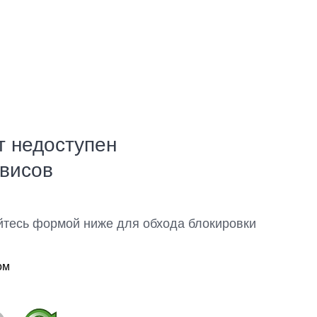
т недоступен
рвисов
йтесь формой ниже для обхода блокировки
ом