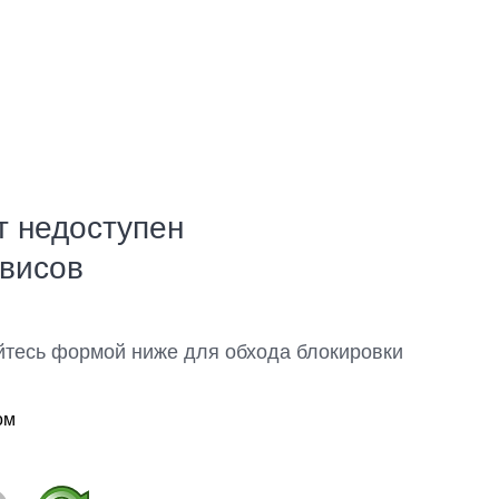
т недоступен
рвисов
йтесь формой ниже для обхода блокировки
ом