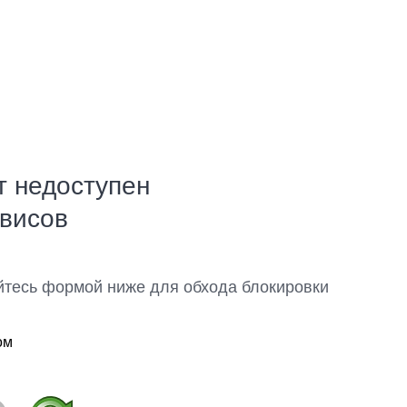
т недоступен
рвисов
йтесь формой ниже для обхода блокировки
ом