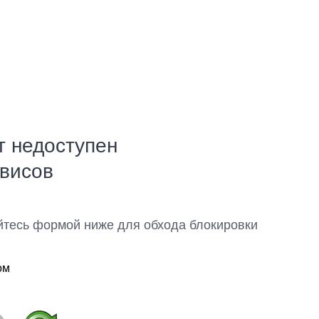
т недоступен
рвисов
йтесь формой ниже для обхода блокировки
ом