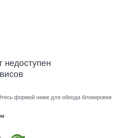
т недоступен
рвисов
йтесь формой ниже для обхода блокировки
ом