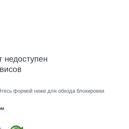
т недоступен
рвисов
йтесь формой ниже для обхода блокировки
ом