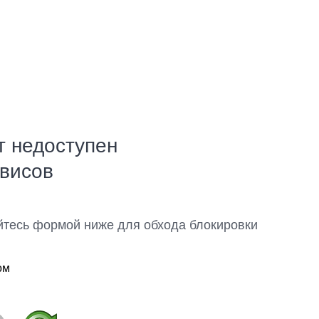
т недоступен
рвисов
йтесь формой ниже для обхода блокировки
ом