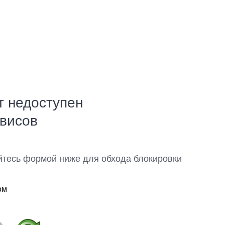
т недоступен
рвисов
йтесь формой ниже для обхода блокировки
ом