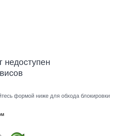
т недоступен
рвисов
йтесь формой ниже для обхода блокировки
ом