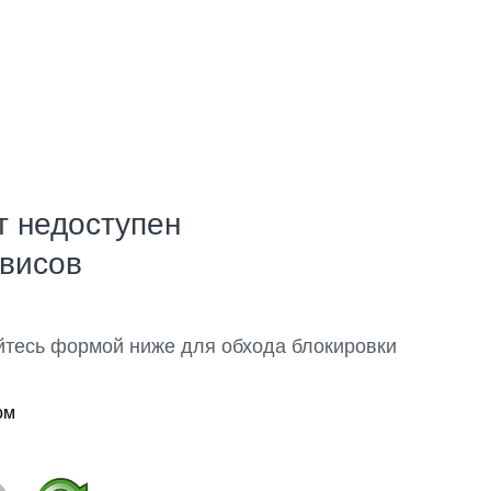
т недоступен
рвисов
йтесь формой ниже для обхода блокировки
ом