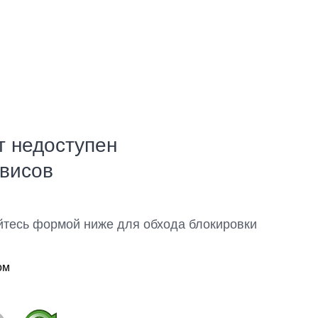
т недоступен
рвисов
йтесь формой ниже для обхода блокировки
ом