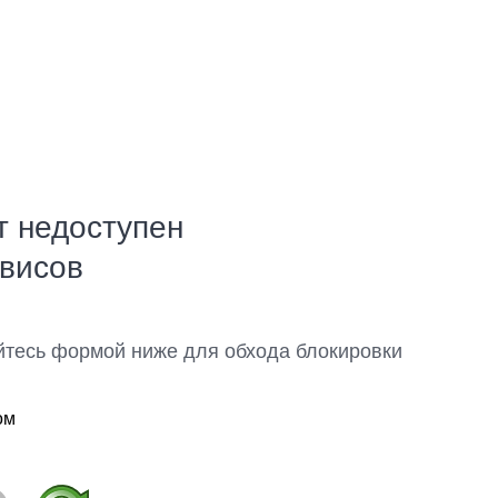
т недоступен
рвисов
йтесь формой ниже для обхода блокировки
ом