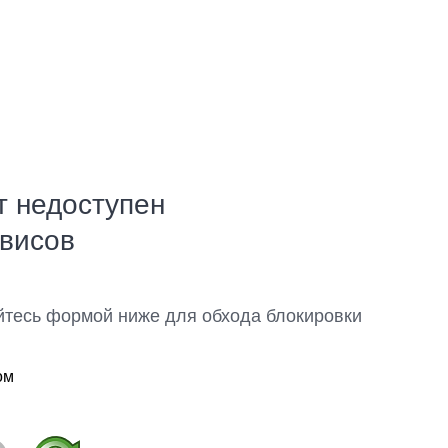
т недоступен
рвисов
йтесь формой ниже для обхода блокировки
ом