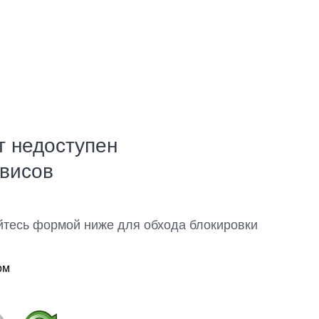
т недоступен
рвисов
йтесь формой ниже для обхода блокировки
ом