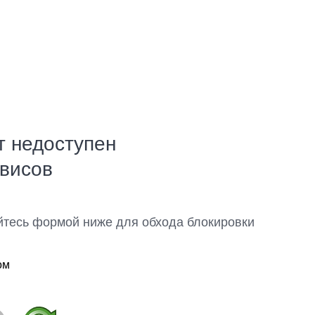
т недоступен
рвисов
йтесь формой ниже для обхода блокировки
ом