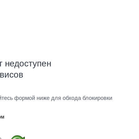
т недоступен
рвисов
йтесь формой ниже для обхода блокировки
ом