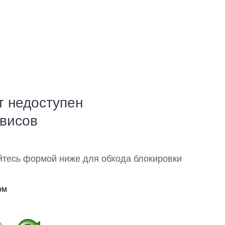
т недоступен
рвисов
йтесь формой ниже для обхода блокировки
ом